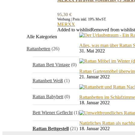
MERXX Paravent »Geflecht« (3 Stück)
95,30
€
Werbung | Preis inkl. 19% MwST.
MERXX
Added to wishlist
Removed from wishlist
Alle Kategorien
Alles, was man über Rattan 
Rattanbetten
(26)
31. Mai 2022
Rattan Bett Vintage
(0)
Rattan Gartenmöbel überwin
21. Januar 2022
Rattanbett Weiß
(1)
Rattan Babybett
(0)
Rattanbetten im Schlafzimme
18. Januar 2022
Bett Wiener Geflecht
(1)
Natürliches Rattan als nachh
Rattan Bettgestell
(21)
18. Januar 2022