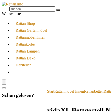
Wunschliste
Rattan Shop
Rattan Gartenmöbel
Rattanmöbel Innen
Rattankörbe
Rattan Lampen
Rattan Deko
Hersteller
Start
Rattanmöbel Innen
Rattanbetten
Ratt
Schon gelesen?
vidaXL Bettgestell 