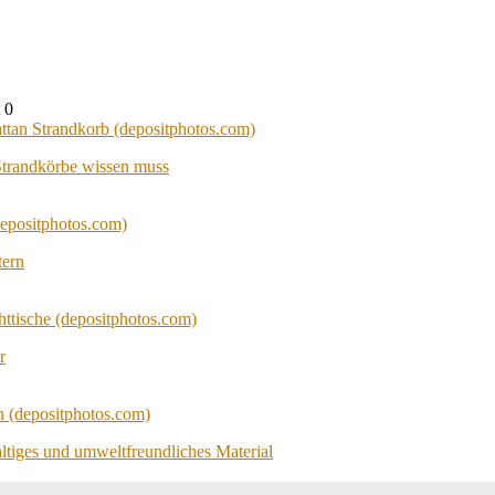
0
Strandkörbe wissen muss
tern
r
altiges und umweltfreundliches Material