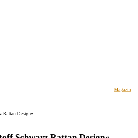
Magazin
z Rattan Design«
toff Schwarz Rattan Design«