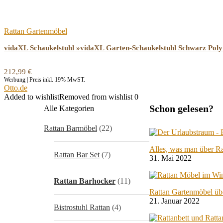
Rattan Gartenmöbel
vidaXL Schaukelstuhl »vidaXL Garten-Schaukelstuhl Schwarz Poly
212,99
€
Werbung | Preis inkl. 19% MwST.
Otto.de
Added to wishlist
Removed from wishlist
0
Schon gelesen?
Alle Kategorien
Rattan Barmöbel
(22)
Alles, was man über R
Rattan Bar Set
(7)
31. Mai 2022
Rattan Barhocker
(11)
Rattan Gartenmöbel üb
21. Januar 2022
Bistrostuhl Rattan
(4)