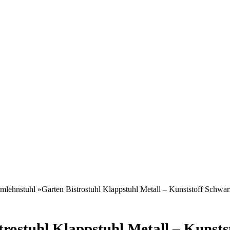
lehnstuhl »Garten Bistrostuhl Klappstuhl Metall – Kunststoff Schwar
rostuhl Klappstuhl Metall – Kunsts