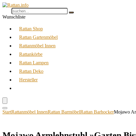
Wunschliste
Rattan Shop
Rattan Gartenmöbel
Rattanmöbel Innen
Rattankörbe
Rattan Lampen
Rattan Deko
Hersteller
Start
Rattanmöbel Innen
Rattan Barmöbel
Rattan Barhocker
Mojawo Arm
Mojawo Armlehnstuhl »Garten Bist