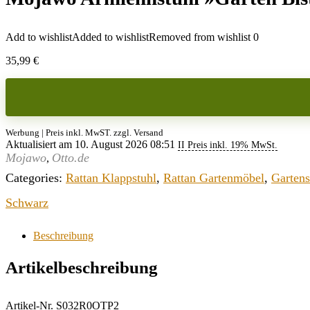
Add to wishlist
Added to wishlist
Removed from wishlist
0
35,99
€
Werbung | Preis inkl. MwST. zzgl. Versand
Aktualisiert am 10. August 2026 08:51
II Preis inkl. 19% MwSt.
Mojawo
Otto.de
,
Categories:
Rattan Klappstuhl
,
Rattan Gartenmöbel
,
Gartens
Schwarz
Beschreibung
Artikelbeschreibung
Artikel-Nr. S032R0OTP2