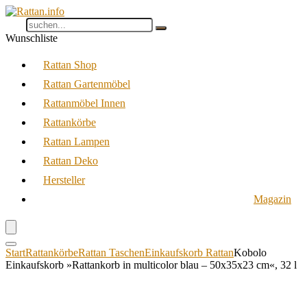
Wunschliste
Rattan Shop
Rattan Gartenmöbel
Rattanmöbel Innen
Rattankörbe
Rattan Lampen
Rattan Deko
Hersteller
Magazin
Start
Rattankörbe
Rattan Taschen
Einkaufskorb Rattan
Kobolo
Einkaufskorb »Rattankorb in multicolor blau – 50x35x23 cm«, 32 l