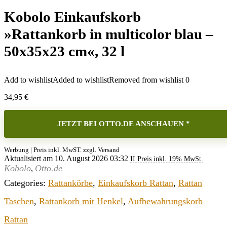
Kobolo Einkaufskorb
»Rattankorb in multicolor blau –
50x35x23 cm«, 32 l
Add to wishlist
Added to wishlist
Removed from wishlist
0
34,95
€
JETZT BEI OTTO.DE ANSCHAUEN *
Werbung | Preis inkl. MwST. zzgl. Versand
Aktualisiert am 10. August 2026 03:32
II Preis inkl. 19% MwSt.
Kobolo
Otto.de
,
Categories:
Rattankörbe
,
Einkaufskorb Rattan
,
Rattan
Taschen
,
Rattankorb mit Henkel
,
Aufbewahrungskorb
Rattan