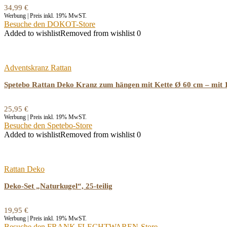
34,99
€
Werbung | Preis inkl. 19% MwST.
Besuche den DOKOT-Store
Added to wishlist
Removed from wishlist
0
Adventskranz Rattan
Spetebo Rattan Deko Kranz zum hängen mit Kette Ø 60 cm – mit 
25,95
€
Werbung | Preis inkl. 19% MwST.
Besuche den Spetebo-Store
Added to wishlist
Removed from wishlist
0
Rattan Deko
Deko-Set „Naturkugel“, 25-teilig
19,95
€
Werbung | Preis inkl. 19% MwST.
Besuche den FRANK FLECHTWAREN-Store