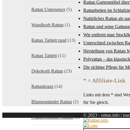
Rattan Gartenmöbel über
Rattan Untersetzer
(5)
Rattanbetten im Schlafz
Natürliches Rattan als n
Wandkorb Rattan
(1)
Rattan und seine Gattung
Wie entfernt man Stockf
Rattan Tablett rund
(13)
Unterschied zwischen R
Herstellung von Rattan 
Rattan Tablett
(11)
Polyrattan – das klassis
Die richtige Pflege für M
Dekokorb Rattan
(23)
* = Affiliate-Link
Rattankranz
(14)
Links mit dem * sind Werb
Blumenständer Rattan
(2)
für Sie gleich.
© 2023 - rattan.info | ma
Pflanzenständer Rattan
(2)