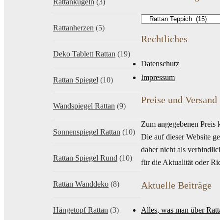
Rattankugeln
(3)
Rattanherzen
(5)
Rechtliches
Deko Tablett Rattan
(19)
Datenschutz
Impressum
Rattan Spiegel
(10)
Preise und Versand
Wandspiegel Rattan
(9)
Zum angegebenen Preis k
Sonnenspiegel Rattan
(10)
Die auf dieser Website g
daher nicht als verbindl
Rattan Spiegel Rund
(10)
für die Aktualität oder R
Rattan Wanddeko
(8)
Aktuelle Beiträge
Hängetopf Rattan
(3)
Alles, was man über Rat