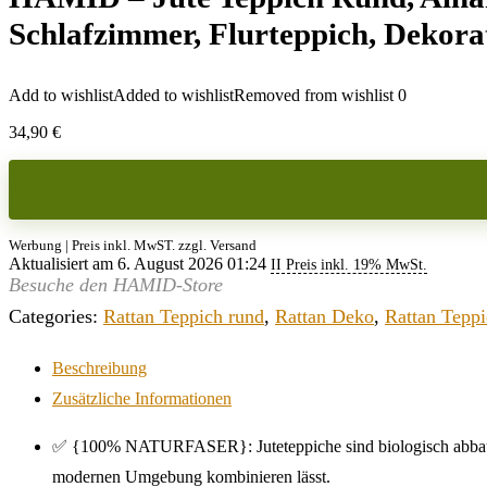
Schlafzimmer, Flurteppich, Dekora
Add to wishlist
Added to wishlist
Removed from wishlist
0
34,90
€
Werbung | Preis inkl. MwST. zzgl. Versand
Aktualisiert am 6. August 2026 01:24
II Preis inkl. 19% MwSt.
Besuche den HAMID-Store
Categories:
Rattan Teppich rund
,
Rattan Deko
,
Rattan Tepp
Beschreibung
Zusätzliche Informationen
✅ {100% NATURFASER}: Juteteppiche sind biologisch abbaubar. 
modernen Umgebung kombinieren lässt.