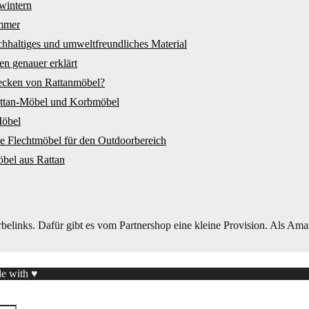
wintern
immer
achhaltiges und umweltfreundliches Material
en genauer erklärt
lecken von Rattanmöbel?
attan-Möbel und Korbmöbel
Möbel
che Flechtmöbel für den Outdoorbereich
öbel aus Rattan
elinks. Dafür gibt es vom Partnershop eine kleine Provision. Als Amaz
de with ♥