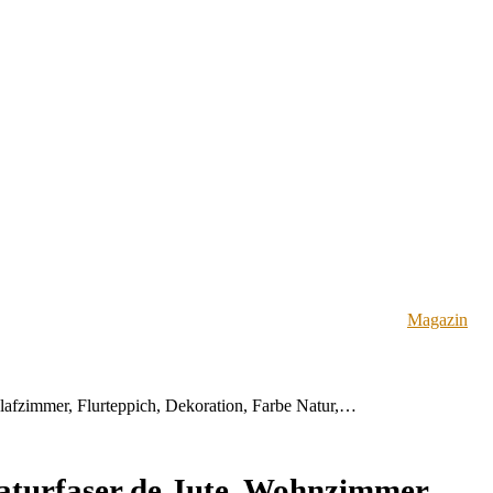
Magazin
fzimmer, Flurteppich, Dekoration, Farbe Natur,…
urfaser de Jute, Wohnzimmer,