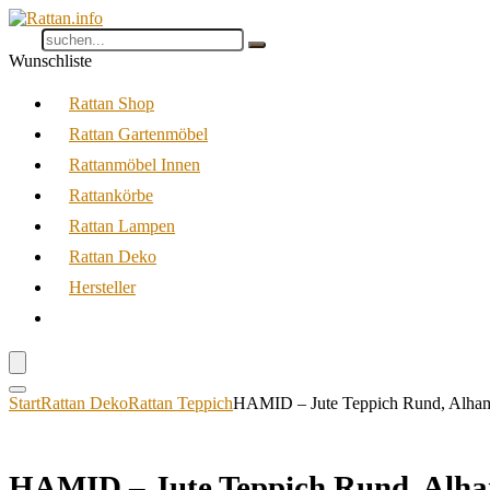
Wunschliste
Rattan Shop
Rattan Gartenmöbel
Rattanmöbel Innen
Rattankörbe
Rattan Lampen
Rattan Deko
Hersteller
Start
Rattan Deko
Rattan Teppich
HAMID – Jute Teppich Rund, Alhamb
HAMID – Jute Teppich Rund, Alha