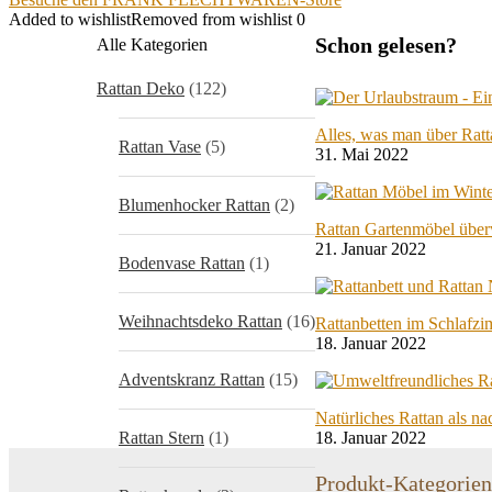
Added to wishlist
Removed from wishlist
0
Schon gelesen?
Alle Kategorien
Rattan Deko
(122)
Alles, was man über Rat
Rattan Vase
(5)
31. Mai 2022
Blumenhocker Rattan
(2)
Rattan Gartenmöbel über
21. Januar 2022
Bodenvase Rattan
(1)
Weihnachtsdeko Rattan
(16)
Rattanbetten im Schlafz
18. Januar 2022
Adventskranz Rattan
(15)
Natürliches Rattan als n
Rattan Stern
(1)
18. Januar 2022
Produkt-Kategorien