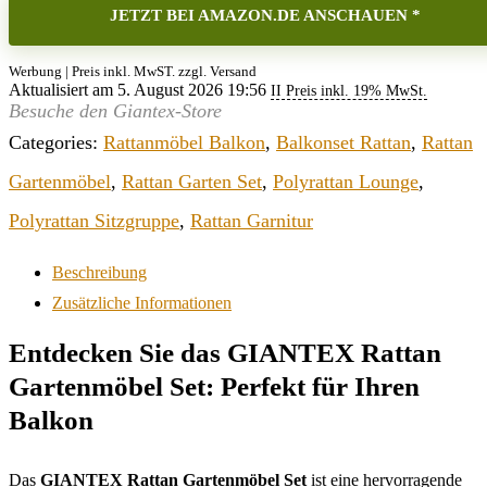
JETZT BEI AMAZON.DE ANSCHAUEN *
Werbung | Preis inkl. MwST. zzgl. Versand
Aktualisiert am 5. August 2026 19:56
II Preis inkl. 19% MwSt.
Besuche den Giantex-Store
Categories:
Rattanmöbel Balkon
,
Balkonset Rattan
,
Rattan
Gartenmöbel
,
Rattan Garten Set
,
Polyrattan Lounge
,
Polyrattan Sitzgruppe
,
Rattan Garnitur
Beschreibung
Zusätzliche Informationen
Entdecken Sie das GIANTEX Rattan
Gartenmöbel Set: Perfekt für Ihren
Balkon
Das
GIANTEX Rattan Gartenmöbel Set
ist eine hervorragende