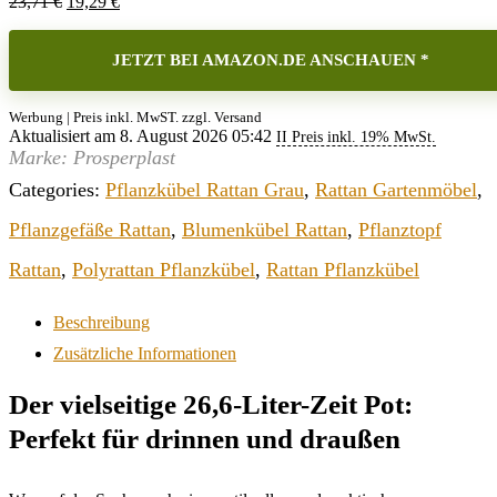
Ursprünglicher
Aktueller
23,71
€
19,29
€
Preis
Preis
war:
ist:
23,71 €
JETZT BEI AMAZON.DE ANSCHAUEN *
19,29 €.
Werbung | Preis inkl. MwST. zzgl. Versand
Aktualisiert am 8. August 2026 05:42
II Preis inkl. 19% MwSt.
Marke: Prosperplast
Categories:
Pflanzkübel Rattan Grau
,
Rattan Gartenmöbel
,
Pflanzgefäße Rattan
,
Blumenkübel Rattan
,
Pflanztopf
Rattan
,
Polyrattan Pflanzkübel
,
Rattan Pflanzkübel
Beschreibung
Zusätzliche Informationen
Der vielseitige 26,6-Liter-Zeit Pot:
Perfekt für drinnen und draußen