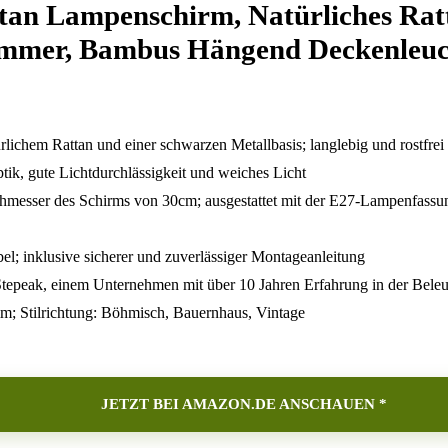
an Lampenschirm, Natürliches Ratta
fzimmer, Bambus Hängend Deckenle
ichem Rattan und einer schwarzen Metallbasis; langlebig und rostfrei
ik, gute Lichtdurchlässigkeit und weiches Licht
sser des Schirms von 30cm; ausgestattet mit der E27-Lampenfassung, 
bel; inklusive sicherer und zuverlässiger Montageanleitung
Stepeak, einem Unternehmen mit über 10 Jahren Erfahrung in der Bele
; Stilrichtung: Böhmisch, Bauernhaus, Vintage
JETZT BEI AMAZON.DE ANSCHAUEN *