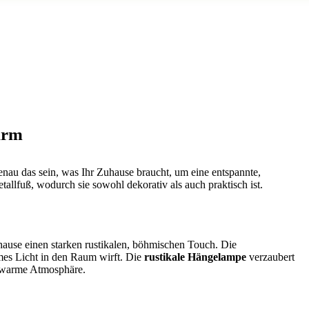
irm
nau das sein, was Ihr Zuhause braucht, um eine entspannte,
allfuß, wodurch sie sowohl dekorativ als auch praktisch ist.
ause einen starken rustikalen, böhmischen Touch. Die
rmes Licht in den Raum wirft. Die
rustikale Hängelampe
verzaubert
r warme Atmosphäre.