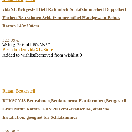
vidaXL Bettgestell Bett Rattanbett Schlafzimmerbett Doppelbett
Ehebett Bettrahmen Schlafzimmermöbel Handgewebt Echtes
Rattan 140x200cm
323,99
€
Werbung | Preis inkl. 19% MwST.
Besuche den vidaXL-Store
Added to wishlist
Removed from wishlist
0
Rattan Bettgestell
BUKSCYJS Bettrahmen,Bettlattenrost,Plattformbett,Bettgestell
Grau Natur Rattan 160 x 200 cmGeräuschlos, einfache
Installation, geeignet für Schlafzimmer
259,00
€