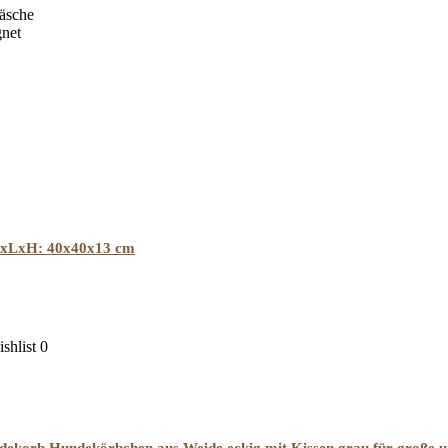
äsche
gnet
 BxLxH: 40x40x13 cm
shlist
0