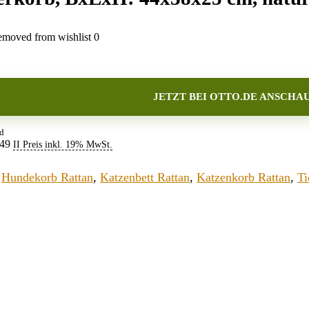
moved from wishlist
0
JETZT BEI OTTO.DE ANSCHAU
nd
:49
II Preis inkl. 19% MwSt.
,
Hundekorb Rattan
,
Katzenbett Rattan
,
Katzenkorb Rattan
,
Ti