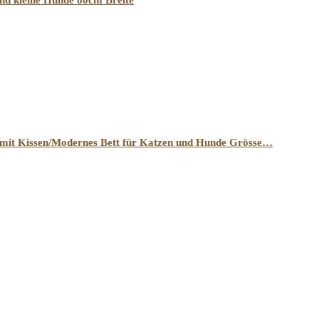
d kleine Hunde 80cm Breite
 mit Kissen/Modernes Bett für Katzen und Hunde Grösse…