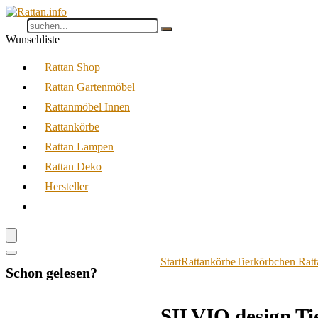
Wunschliste
Rattan Shop
Rattan Gartenmöbel
Rattanmöbel Innen
Rattankörbe
Rattan Lampen
Rattan Deko
Hersteller
Start
Rattankörbe
Tierkörbchen Ratt
Schon gelesen?
SILVIO design Ti