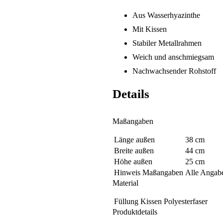
Aus Wasserhyazinthe
Mit Kissen
Stabiler Metallrahmen
Weich und anschmiegsam
Nachwachsender Rohstoff
Details
Maßangaben
Länge außen
38 cm
Breite außen
44 cm
Höhe außen
25 cm
Hinweis Maßangaben
Alle Angabe
Material
Füllung Kissen
Polyesterfaser
Produktdetails