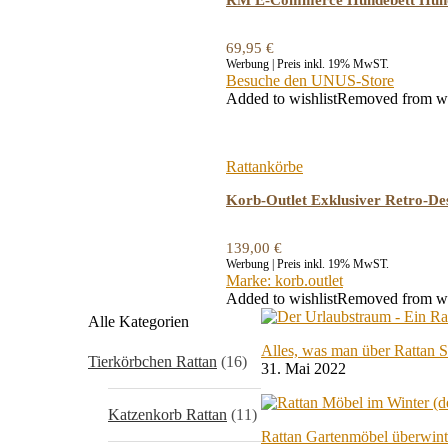
RM E-Commerce Hundebett Hundek
69,95
€
Werbung | Preis inkl. 19% MwST.
Besuche den UNUS-Store
Added to wishlist
Removed from wi
Rattankörbe
Korb-Outlet Exklusiver Retro-De
139,00
€
Werbung | Preis inkl. 19% MwST.
Marke: korb.outlet
Added to wishlist
Removed from wi
Alle Kategorien
Alles, was man über Rattan 
Tierkörbchen Rattan
(16)
31. Mai 2022
Katzenkorb Rattan
(11)
Rattan Gartenmöbel überwint