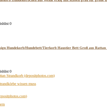
orb Hundekörbchen aus Weide eckig mit Kissen grau für große un
shlist
0
sign Hundekorb/Hundebett/Tierkorb Haustier Bett Groß aus Rattan
shlist
0
Strandkörbe wissen muss
ern