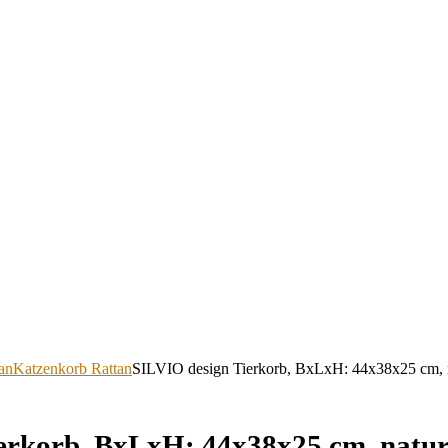
an
Katzenkorb Rattan
SILVIO design Tierkorb, BxLxH: 44x38x25 cm, 
erkorb, BxLxH: 44x38x25 cm, natu