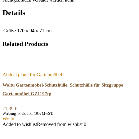
Details
Größe
170 x 94 x 71 cm
Related Products
Abdeckplane für Gartenmöbel
Woltu Gartenmöbel-Schutzhülle, Schutzhülle für Sitzgruppe
Gartenmöbel GZ1197tp
21,39
€
Werbung | Preis inkl. 19% MwST.
Woltu
Added to wishlist
Removed from wishlist
0