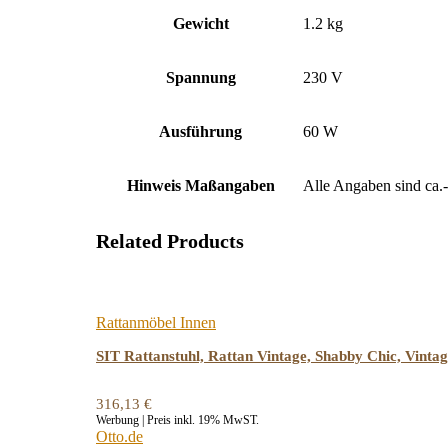
Gewicht
1.2 kg
Spannung
230 V
Ausführung
60 W
Hinweis Maßangaben
Alle Angaben sind ca.
Related Products
Rattanmöbel Innen
SIT Rattanstuhl, Rattan Vintage, Shabby Chic, Vinta
316,13
€
Werbung | Preis inkl. 19% MwST.
Otto.de