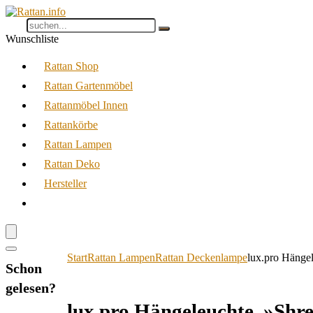
Wunschliste
Rattan Shop
Rattan Gartenmöbel
Rattanmöbel Innen
Rattankörbe
Rattan Lampen
Rattan Deko
Hersteller
Start
Rattan Lampen
Rattan Deckenlampe
lux.pro Hänge
Schon
gelesen?
lux.pro Hängeleuchte, »Shr