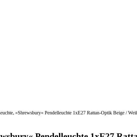
leuchte, »Shrewsbury« Pendelleuchte 1xE27 Rattan-Optik Beige / Wei
ewsbury« Pendelleuchte 1xE27 Ratta