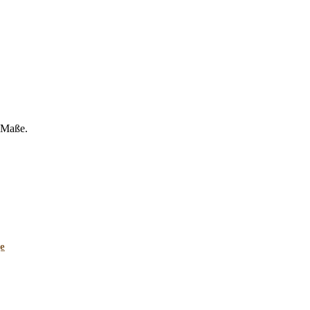
-Maße.
ge