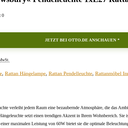
t
0
JETZT BEI OTTO.DE ANSCHAUEN *
 MwSt.
e
,
Rattan Hängelampe
,
Rattan Pendelleuchte
,
Rattanmöbel In
chte verleiht jedem Raum eine bezaubernde Atmosphäre, die das Ambi
Hängeleuchte setzt einen trendigen Akzent in Ihrem Wohnbereich. Sie ist
einer maximalen Leistung von 60W bietet sie die optimale Beleuchtu