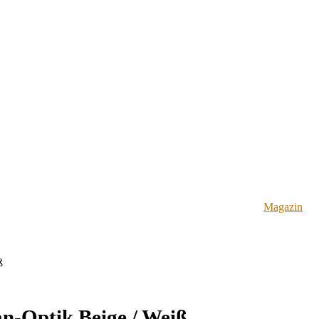
Magazin
ß
n-Optik Beige / Weiß