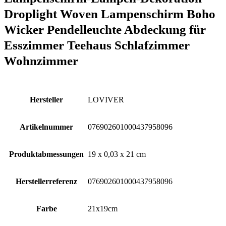
Droplight Woven Lampenschirm Boho
Wicker Pendelleuchte Abdeckung für
Esszimmer Teehaus Schlafzimmer
Wohnzimmer
Hersteller
‎LOVIVER
Artikelnummer
‎076902601000437958096
Produktabmessungen
‎19 x 0,03 x 21 cm
Herstellerreferenz
‎076902601000437958096
Farbe
‎21x19cm