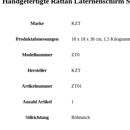
Handgefertigte Rattan Laternenschirm 
Marke
‎KZT
Produktabmessungen
‎18 x 18 x 38 cm, 1,5 Kilogram
Modellnummer
‎ZT0
Hersteller
‎KZT
Artikelnummer
‎ZT01
Anzahl Artikel
‎1
Stilrichtung
‎Böhmisch