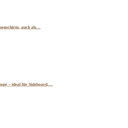
penschirm, auch als…
pe – ideal für Sideboard,…