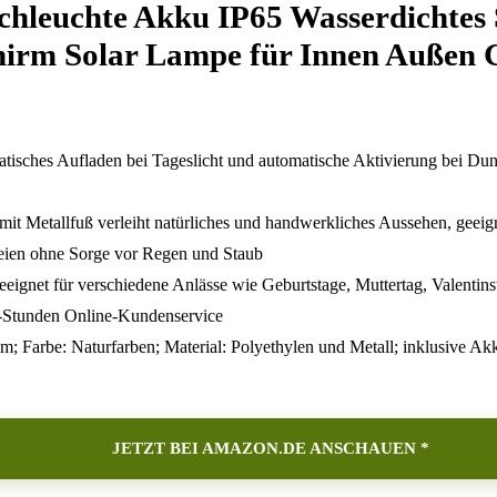
chleuchte Akku IP65 Wasserdichte
hirm Solar Lampe für Innen Außen 
tisches Aufladen bei Tageslicht und automatische Aktivierung bei Dunk
t Metallfuß verleiht natürliches und handwerkliches Aussehen, geeig
reien ohne Sorge vor Regen und Staub
geeignet für verschiedene Anlässe wie Geburtstage, Muttertag, Valenti
4-Stunden Online-Kundenservice
 Farbe: Naturfarben; Material: Polyethylen und Metall; inklusive Akk
JETZT BEI AMAZON.DE ANSCHAUEN *