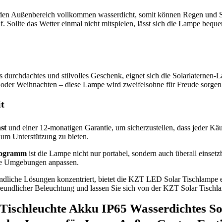
r den Außenbereich vollkommen wasserdicht, somit können Regen und St
f. Sollte das Wetter einmal nicht mitspielen, lässt sich die Lampe beq
als durchdachtes und stilvolles Geschenk, eignet sich die Solarlater
n oder Weihnachten – diese Lampe wird zweifelsohne für Freude sorgen
t
st
und einer 12-monatigen Garantie, um sicherzustellen, dass jeder Käu
um Unterstützung zu bieten.
logramm
ist die Lampe nicht nur portabel, sondern auch überall einse
dene Umgebungen anpassen.
ndliche Lösungen konzentriert, bietet die KZT LED Solar Tischlampe ei
freundlicher Beleuchtung und lassen Sie sich von der KZT Solar Tischl
Tischleuchte Akku IP65 Wasserdichtes 