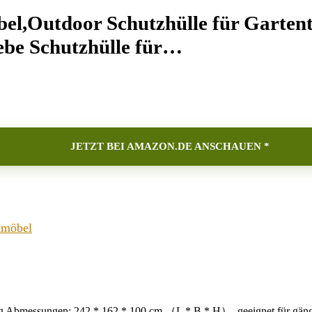
,Outdoor Schutzhülle für Gartenti
be Schutzhülle für…
JETZT BEI AMAZON.DE ANSCHAUEN *
nmöbel
Abmessungen: 242 * 162 * 100 cm （L * B * H）, geeignet für gängige