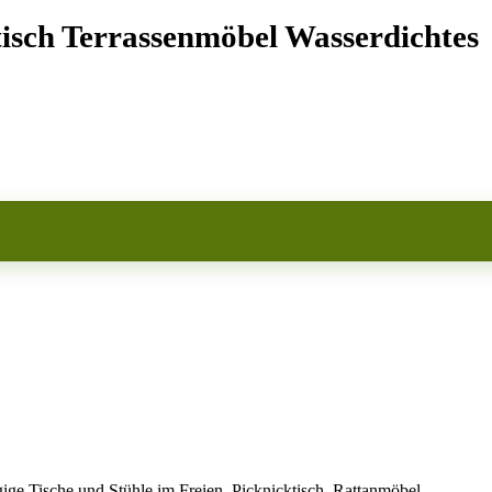
sch Terrassenmöbel Wasserdichtes
 Tische und Stühle im Freien, Picknicktisch, Rattanmöbel,