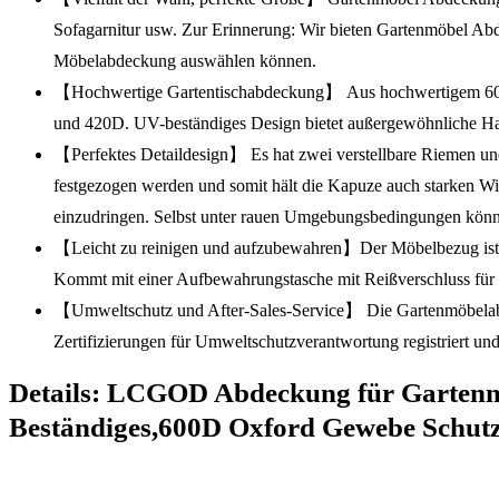
Sofagarnitur usw. Zur Erinnerung: Wir bieten Gartenmöbel Abd
Möbelabdeckung auswählen können.
【Hochwertige Gartentischabdeckung】 Aus hochwertigem 600D O
und 420D. UV-beständiges Design bietet außergewöhnliche Haltb
【Perfektes Detaildesign】 Es hat zwei verstellbare Riemen un
festgezogen werden und somit hält die Kapuze auch starken Win
einzudringen. Selbst unter rauen Umgebungsbedingungen können
【Leicht zu reinigen und aufzubewahren】Der Möbelbezug ist sc
Kommt mit einer Aufbewahrungstasche mit Reißverschluss für 
【Umweltschutz und After-Sales-Service】 Die Gartenmöbelabde
Zertifizierungen für Umweltschutzverantwortung registriert un
Details:
LCGOD Abdeckung für Gartenmöb
Beständiges,600D Oxford Gewebe Schut