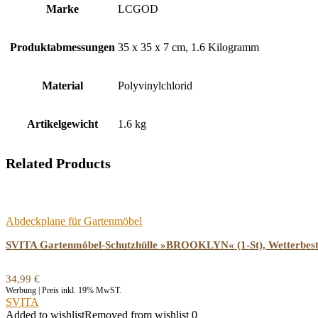
Marke
‎LCGOD
Produktabmessungen
‎35 x 35 x 7 cm, 1.6 Kilogramm
Material
‎Polyvinylchlorid
Artikelgewicht
‎1.6 kg
Related Products
Abdeckplane für Gartenmöbel
SVITA Gartenmöbel-Schutzhülle »BROOKLYN« (1-St), Wetterbest
34,99
€
Werbung | Preis inkl. 19% MwST.
SVITA
Added to wishlist
Removed from wishlist
0