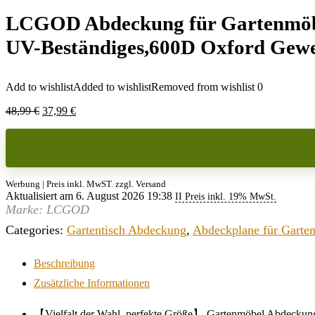
LCGOD Abdeckung für Gartenmöbel
UV-Beständiges,600D Oxford Gewe
Add to wishlist
Added to wishlist
Removed from wishlist
0
Ursprünglicher
Aktueller
48,99
€
37,99
€
Preis
Preis
war:
ist:
48,99 €
37,99 €.
Werbung | Preis inkl. MwST. zzgl. Versand
Aktualisiert am 6. August 2026 19:38
II Preis inkl. 19% MwSt.
Marke: LCGOD
Categories:
Gartentisch Abdeckung
,
Abdeckplane für Garte
Beschreibung
Zusätzliche Informationen
【Vielfalt der Wahl, perfekte Größe】 Gartenmöbel Abdeckung 