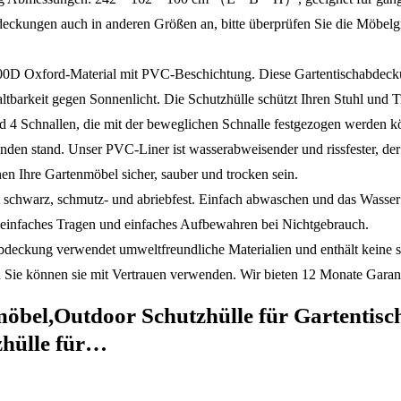
eckungen auch in anderen Größen an, bitte überprüfen Sie die Möbelgrö
xford-Material mit PVC-Beschichtung. Diese Gartentischabdeckung i
arkeit gegen Sonnenlicht. Die Schutzhülle schützt Ihren Stuhl und Tis
d 4 Schnallen, die mit der beweglichen Schnalle festgezogen werden 
den stand. Unser PVC-Liner ist wasserabweisender und rissfester, der
 Ihre Gartenmöbel sicher, sauber und trocken sein.
hwarz, schmutz- und abriebfest. Einfach abwaschen und das Wasser i
einfaches Tragen und einfaches Aufbewahren bei Nichtgebrauch.
ckung verwendet umweltfreundliche Materialien und enthält keine sc
d Sie können sie mit Vertrauen verwenden. Wir bieten 12 Monate Garan
el,Outdoor Schutzhülle für Gartentisch
zhülle für…