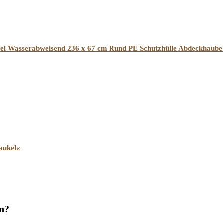
nsel Wasserabweisend 236 x 67 cm Rund PE Schutzhülle Abdeckhaub
aukel«
en?