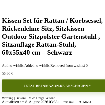
Kissen Set für Rattan / Korbsessel,
Rückenlehne Sitz, Sitzkissen
Outdoor Sitzpolster Gartenstuhl ,
Sitzauflage Rattan-Stuhl,
60x55x40 cm – Schwarz
Add to wishlist
Added to wishlist
Removed from wishlist
0
56,90
€
JETZT BEI AMAZON.DE ANSCHAUEN *
Werbung | Preis inkl. MwST. zzgl. Versand
Aktualisiert am 8. August 2026 03:38
II Preis inkl. 19% MwSt.