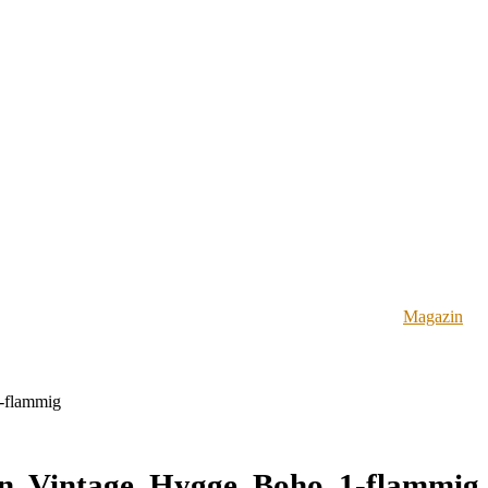
Magazin
1-flammig
, Vintage, Hygge, Boho, 1-flammig