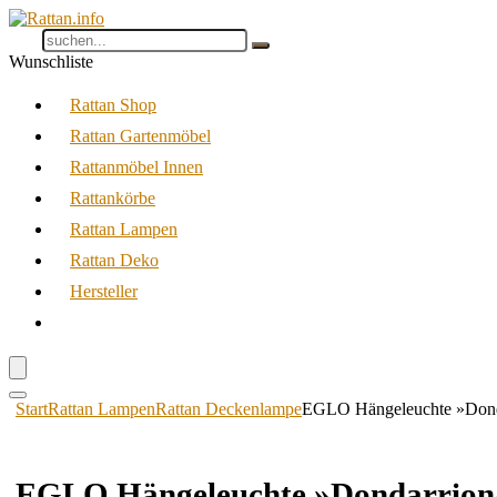
Wunschliste
Rattan Shop
Rattan Gartenmöbel
Rattanmöbel Innen
Rattankörbe
Rattan Lampen
Rattan Deko
Hersteller
Start
Rattan Lampen
Rattan Deckenlampe
EGLO Hängeleuchte »Dondar
EGLO Hängeleuchte »Dondarrion«, 