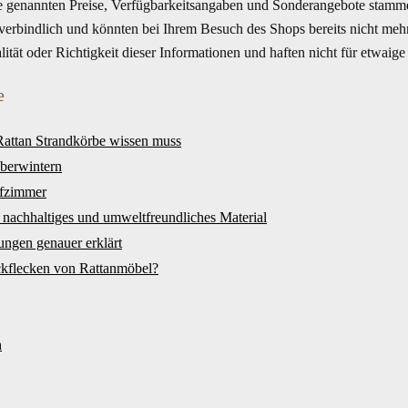
te genannten Preise, Verfügbarkeitsangaben und Sonderangebote stamme
s verbindlich und könnten bei Ihrem Besuch des Shops bereits nicht me
alität oder Richtigkeit dieser Informationen und haften nicht für etwai
e
Rattan Strandkörbe wissen muss
berwintern
afzimmer
s nachhaltiges und umweltfreundliches Material
ungen genauer erklärt
ckflecken von Rattanmöbel?
h