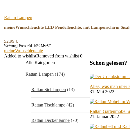
Rattan Lampen
meineWunschleuchte LED Pendelleuchte, mit Lampenschirm Sisa
52,99
€
Werbung | Preis inkl. 19% MwST.
meineWunschleuchte
Added to wishlist
Removed from wishlist
0
Schon gelesen?
Alle Kategorien
Rattan Lampen
(174)
Alles, was man über 
Rattan Stehlampen
(13)
31. Mai 2022
Rattan Tischlampe
(42)
Rattan Gartenmöbel ü
21. Januar 2022
Rattan Deckenlampe
(70)